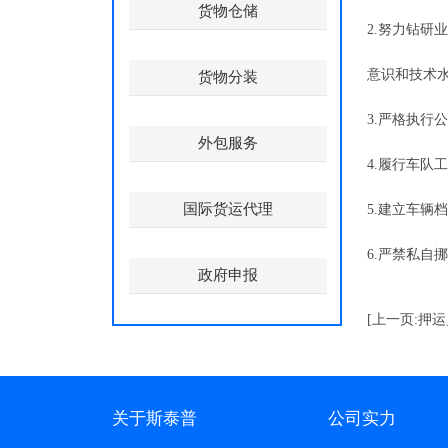
货物仓储
2.努力钻
意识和技术
货物分装
3.严格执
外包服务
4.履行车队
国际货运代理
5.建立车
6.严禁私自
政府申报
[上一页:押
关于斯泰普
公司实力