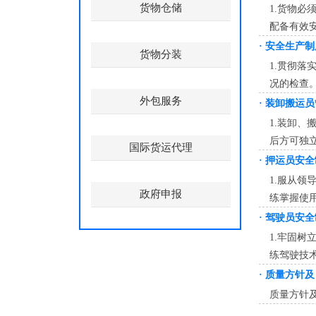
货物仓储
1.货物
配备有效
·
安全生产制
货物分装
1.贯彻
况的检查。
外包服务
·
装卸搬运员
1.装卸
后方可独立
国际货运代理
·
押运员安全
1.服从
政府申报
练掌握使
·
驾驶员安全
1.牢固
练驾驶技
·
质量方针及
质量方针