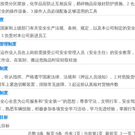
必须按类分区摆放，化学品应防止互相反应，易碎物品应做好防护措施。2.
安全的操作设备。3.操作人员必须配备足够适用的工具
度
落实国家和上级部门有关安全生产法规、条例、规定，以及本公司制定的安全
3.负责对本公司新进员工
管理制度
、搬运作业人员在上岗前需接受公司安全管理人员（安全主任）的安全教育
作业。​在装卸、搬运危险品时应轻取轻放​
制度
领导，听从指挥。严格遵守国家法律、法规和《押运人员须知》。2.对危险
用车上紧急切断装置，排除常见故障。3.起运前认真核对货物件数
制度
树立全心全意为公司服务和“安全第一”的思想；尊章守法，文明行车，安全
术，熟悉车辆技能，积极参加各项安全学习活动，学习先进经验，掌握行
目标
及目标
总数:8条 每页:9条 共有:1页 | 当前第1页 最前页 上一页