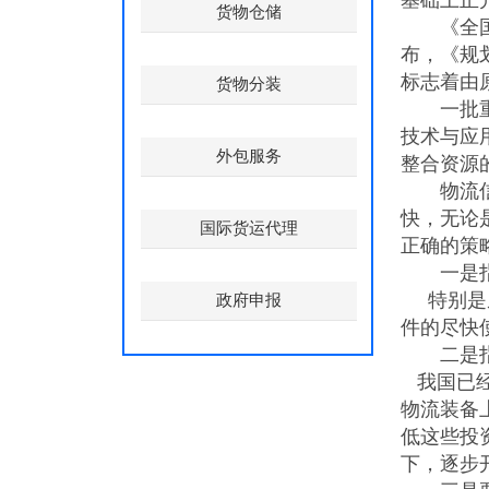
基础上正
货物仓储
《全国物
布，《规
标志着由
货物分装
一批重要
技术与应
外包服务
整合资源
物流信息
快，无论
国际货运代理
正确的策
一是指充
特别是从
政府申报
件的尽快
二是指政
我国已经
物流装备
低这些投
下，逐步