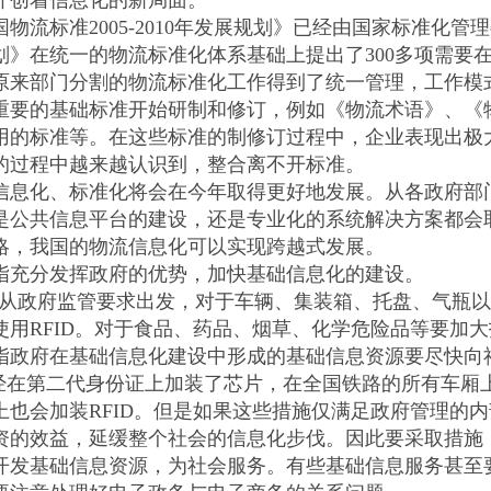
开创着信息化的新局面。
流标准2005-2010年发展规划》已经由国家标准化管
划》在统一的物流标准化体系基础上提出了300多项需要在
原来部门分割的物流标准化工作得到了统一管理，工作模
的基础标准开始研制和修订，例如《物流术语》、《物流
用的标准等。在这些标准的制修订过程中，企业表现出极
的过程中越来越认识到，整合离不开标准。
化、标准化将会在今年取得更好地发展。从各政府部门
是公共信息平台的建设，还是专业化的系统解决方案都会
略，我国的物流信息化可以实现跨越式发展。
分发挥政府的优势，加快基础信息化的建设。
政府监管要求出发，对于车辆、集装箱、托盘、气瓶以
使用RFID。对于食品、药品、烟草、化学危险品等要加
府在基础信息化建设中形成的基础信息资源要尽快向
在第二代身份证上加装了芯片，在全国铁路的所有车厢上
上也会加装RFID。但是如果这些措施仅满足政府管理的
资的效益，延缓整个社会的信息化步伐。因此要采取措施
开发基础信息资源，为社会服务。有些基础信息服务甚至